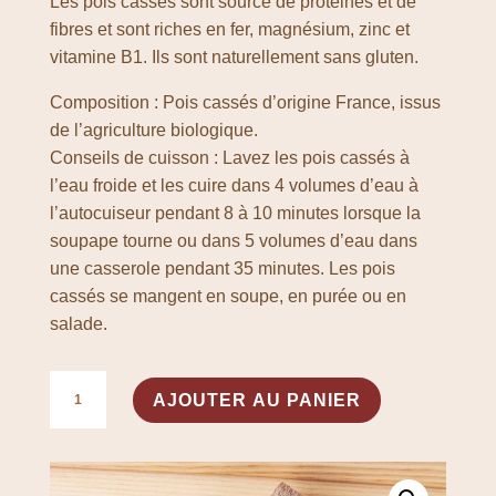
Les pois cassés sont source de protéines et de
fibres et sont riches en fer, magnésium, zinc et
vitamine B1. Ils sont naturellement sans gluten.
Composition : Pois cassés d’origine France, issus
de l’agriculture biologique.
Conseils de cuisson : Lavez les pois cassés à
l’eau froide et les cuire dans 4 volumes d’eau à
l’autocuiseur pendant 8 à 10 minutes lorsque la
soupape tourne ou dans 5 volumes d’eau dans
une casserole pendant 35 minutes. Les pois
cassés se mangent en soupe, en purée ou en
salade.
quantité
A
AJOUTER AU PANIER
de
l
Pois
t
cassés
e
r