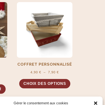
COFFRET PERSONNALISÉ
Plage
4,90
€
–
7,90
€
Ce
de
CHOIX DES OPTIONS
produit
prix :
R
a
4,90 €
plusieurs
à
variations.
7,90 €
Gérer le consentement aux cookies