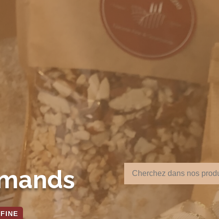
rmands
 FINE