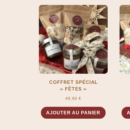
par
prix
décroissant
COFFRET SPÉCIAL
« FÊTES »
49,90
€
AJOUTER AU PANIER