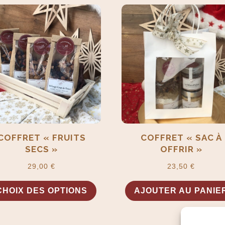
COFFRET « FRUITS
COFFRET « SAC À
SECS »
OFFRIR »
29,00
€
23,50
€
Ce
CHOIX DES OPTIONS
AJOUTER AU PANIE
produit
a
plusieurs