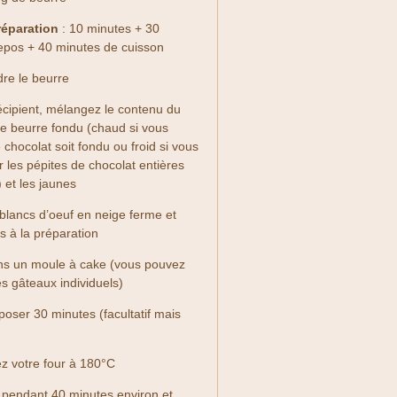
réparation
: 10 minutes + 30
epos + 40 minutes de cuisson
dre le beurre
écipient, mélangez le contenu du
le beurre fondu (chaud si vous
 chocolat soit fondu ou froid si vous
 les pépites de chocolat entières
 et les jaunes
 blancs d’oeuf en neige ferme et
s à la préparation
ns un moule à cake (vous pouvez
es gâteaux individuels)
poser 30 minutes (facultatif mais
ez votre four à 180°C
 pendant 40 minutes environ et