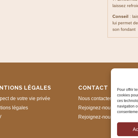
laissez refroi
Conseil
: la
lui permet d
son fondant
NTIONS LÉGALES
CONTACT
Pour offrir 
cookies pour
ect de votre vie privée
Nous contacter
ces technolo
navigation ou
tions légales
Rejoignez-nous sur Faceb
consentement
V
Rejoignez-nous sur Instag
Ac