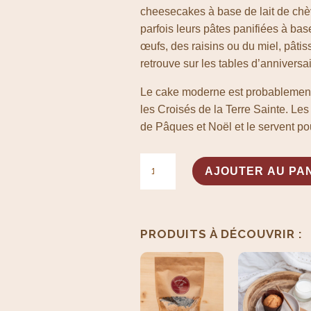
cheesecakes à base de lait de chè
parfois leurs pâtes panifiées à bas
œufs, des raisins ou du miel, pâtis
retrouve sur les tables d’anniversa
Le cake moderne est probablement 
les Croisés de la Terre Sainte. Les
de Pâques et Noël et le servent po
quantité
AJOUTER AU PA
de
Cake
choco
noisettes
PRODUITS SIMILAIRES
PRODUITS À DÉCOUVRIR :