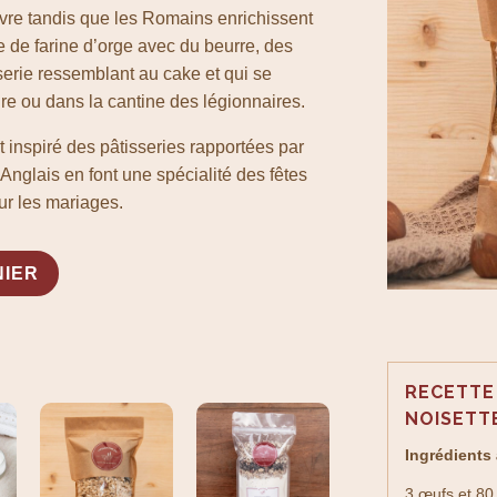
vre tandis que les Romains enrichissent
e de farine d’orge avec du beurre, des
serie ressemblant au cake et qui se
ire ou dans la cantine des légionnaires.
inspiré des pâtisseries rapportées par
 Anglais en font une spécialité des fêtes
ur les mariages.
A
NIER
l
t
e
r
RECETTE
n
NOISETT
a
t
Ingrédients 
i
3 œufs et 80