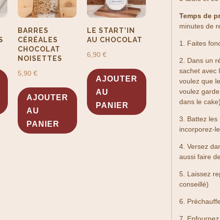
v
Temps de p
e
minutes de r
:
BARRES
LE START’IN
S
CÉRÉALES
AU CHOCOLAT
1. Faites fon
CHOCOLAT
6,90
€
NOISETTES
2. Dans un r
sachet avec 
5,90
€
AJOUTER
voulez que le
voulez garder
AU
AJOUTER
dans le cake)
PANIER
AU
3. Battez les
PANIER
incorporez-le
4. Versez da
aussi faire d
5. Laissez re
conseillé)
6. Préchauff
7. Enfournez