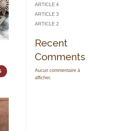
ARTICLE 4
ARTICLE 3
ARTICLE 2
Recent
Comments
Ce
Aucun commentaire à
S
produit
afficher.
a
plusieurs
variations.
Les
options
peuvent
être