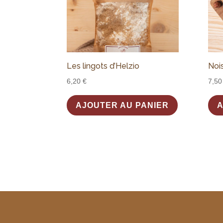
Les lingots d’Helzio
Noi
6,20
€
7,5
AJOUTER AU PANIER
A