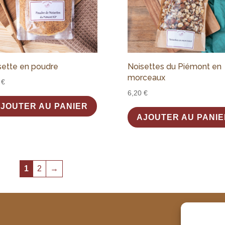
sette en poudre
Noisettes du Piémont en
morceaux
0
€
6,20
€
JOUTER AU PANIER
AJOUTER AU PANIE
1
2
→