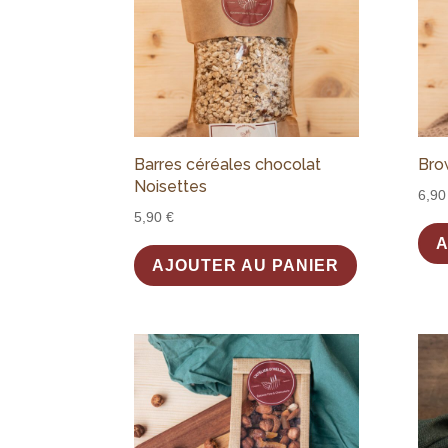
Barres céréales chocolat
Bro
Noisettes
6,9
5,90
€
A
AJOUTER AU PANIER