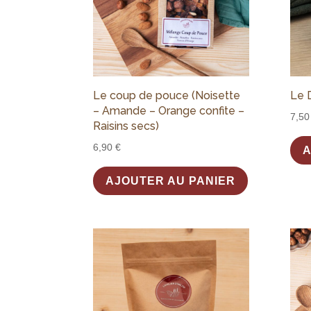
Le coup de pouce (Noisette
Le 
– Amande – Orange confite –
7,5
Raisins secs)
6,90
€
A
AJOUTER AU PANIER