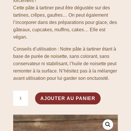
forcément !
Cette pâte à tartiner peut être dégustée sur des
tartines, crêpes, gaufres… On peut également
l’incorporer dans des préparations pour glace, des
gâteaux, cupcakes, muffins, cakes… Elle est
végan.
Conseils d’utilisation : Notre pâte à tartiner étant à
base de purée de noisette, sans colorant, sans
conservateur ni stabilisant, l’huile de noisette peut
remonter à la surface. N’hésitez pas à la mélanger
avant utilisation pour lui garder son onctuosité.
quantité
A
AJOUTER AU PANIER
de
l
Le
t
Délice
e
d'Helzio
r
n