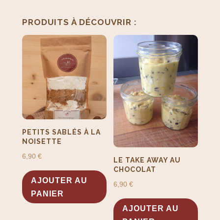
PRODUITS SIMILAIRES
PRODUITS À DÉCOUVRIR :
PETITS SABLÉS À LA
NOISETTE
6,90
€
LE TAKE AWAY AU
CHOCOLAT
AJOUTER AU
6,90
€
PANIER
AJOUTER AU