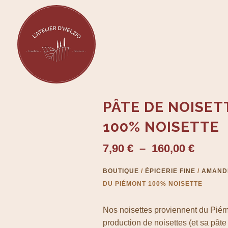
PÂTE DE NOISET
100% NOISETTE
Plage
7,90
€
–
160,00
€
de
prix :
BOUTIQUE
/
ÉPICERIE FINE
/
AMANDE
7,90 €
DU PIÉMONT 100% NOISETTE
à
160,00
Nos noisettes proviennent du Piémon
production de noisettes (et sa pâte 