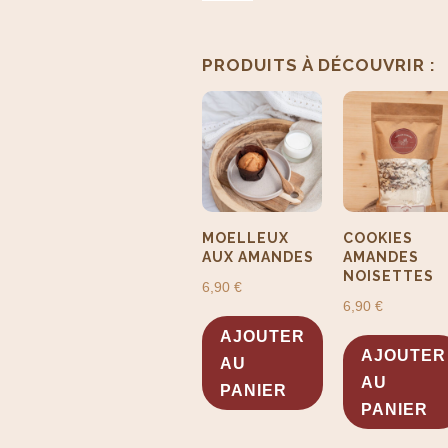
Pâte
A
de
l
noisette
PRODUITS SIMILAIRES
t
PRODUITS À DÉCOUVRIR :
IGP
e
du
r
Piémont
n
100%
a
noisette
t
i
v
MOELLEUX
COOKIES
AUX AMANDES
AMANDES
e
NOISETTES
6,90
€
:
6,90
€
AJOUTER
AJOUTER
AU
AU
PANIER
PANIER