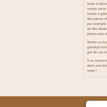
facile à démo
voulez servir
moule à gâte
des pièces e
par exemple 
du film étirab
pièces plus t
Mettre au fra
gianduja durc
gré de vos in
Il se conserv
dans une boi
reste !