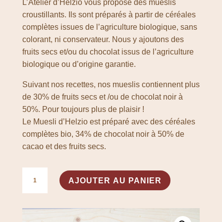
L’Atelier d’Helzio vous propose des mueslis
croustillants. Ils sont préparés à partir de céréales
complètes issues de l’agriculture biologique, sans
colorant, ni conservateur. Nous y ajoutons des
fruits secs et/ou du chocolat issus de l’agriculture
biologique ou d’origine garantie.
Suivant nos recettes, nos mueslis contiennent plus
de 30% de fruits secs et /ou de chocolat noir à
50%. Pour toujours plus de plaisir !
Le Muesli d’Helzio est préparé avec des céréales
complètes bio, 34% de chocolat noir à 50% de
cacao et des fruits secs.
quantité
A
AJOUTER AU PANIER
de
l
Muesli
t
d'Helzio
e