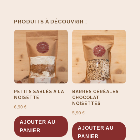
PRODUITS SIMILAIRES
PRODUITS À DÉCOUVRIR :
PETITS SABLÉS À LA
BARRES CÉRÉALES
NOISETTE
CHOCOLAT
NOISETTES
6,90
€
5,90
€
AJOUTER AU
AJOUTER AU
PANIER
PANIER