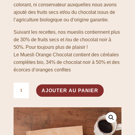
colorant, ni conservateur auxquelles nous avons
ajouté des fruits secs et/ou du chocolat issus de
l’agriculture biologique ou d’origine garantie.
Suivant les recettes, nos mueslis contiennent plus
de 30% de fruits secs et /ou de chocolat noir à
50%. Pour toujours plus de plaisir !
Le Muesli Orange Chocolat contient des céréales
complètes bio, 34% de chocolat noir à 50% et des
écorces d’oranges confites
quantité
A
AJOUTER AU PANIER
de
l
Muesli
t
Orange
e
Chocolat
r
n
a