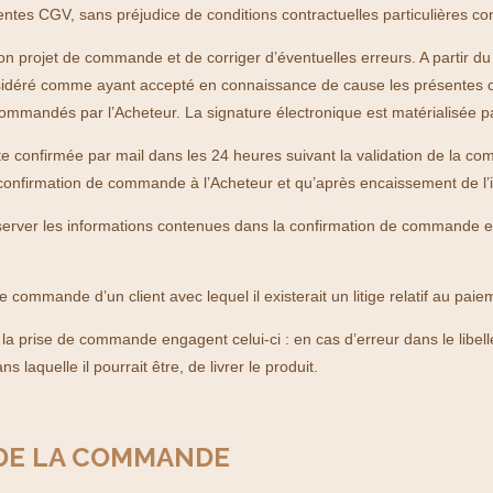
s CGV, sans préjudice de conditions contractuelles particulières conc
 de son projet de commande et de corriger d’éventuelles erreurs. A part
nsidéré comme ayant accepté en connaissance de cause les présentes co
commandés par l’Acheteur. La signature électronique est matérialisée pa
te confirmée par mail dans les 24 heures suivant la validation de la
e confirmation de commande à l’Acheteur et qu’après encaissement de l’int
server les informations contenues dans la confirmation de commande 
oute commande d’un client avec lequel il existerait un litige relatif au 
 la prise de commande engagent celui-ci : en cas d’erreur dans le libe
s laquelle il pourrait être, de livrer le produit.
T DE LA COMMANDE