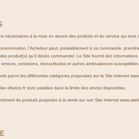
S
ins nécessaires à la mise en œuvre des produits et du service qui sont o
consommation, l’Acheteur peut, préalablement à sa commande, prendre c
u des produit(s) qu’il désire commander.
Le Site fournit des informations 
ns, erreurs, omissions, inexactitudes et autres ambivalences susceptible
its parmi les différentes catégories proposées sur le Site Internet www.
ier-dhelzio.fr sont valables dans la limite des stocks disponibles.
ssortiment de produits proposés à la vente sur son Site Internet www.at
TE