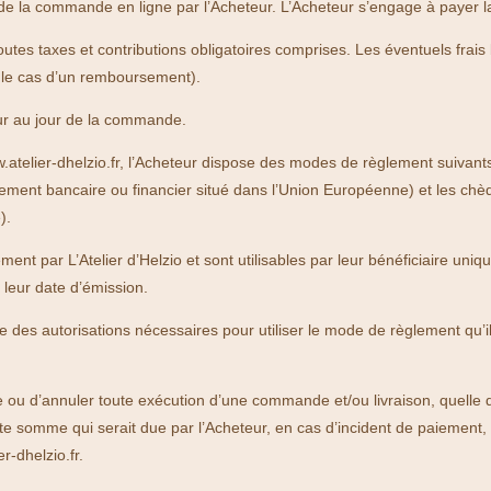
on de la commande en ligne par l’Acheteur. L’Acheteur s’engage à payer 
tes taxes et contributions obligatoires comprises. Les éventuels frai
s le cas d’un remboursement).
eur au jour de la commande.
atelier-dhelzio.fr, l’Acheteur dispose des modes de règlement suivants
sement bancaire ou financier situé dans l’Union Européenne) et les chè
).
ent par L’Atelier d’Helzio et sont utilisables par leur bénéficiaire uniqu
 leur date d’émission.
pose des autorisations nécessaires pour utiliser le mode de règlement qu
re ou d’annuler toute exécution d’une commande et/ou livraison, quelle 
te somme qui serait due par l’Acheteur, en cas d’incident de paiement,
er-dhelzio.fr.