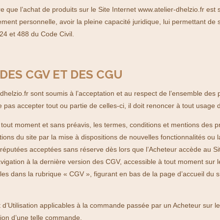
ue l’achat de produits sur le Site Internet www.atelier-dhelzio.fr est s
ictement personnelle, avoir la pleine capacité juridique, lui permettant d
24 et 488 du Code Civil.
 DES CGV ET DES CGU
ier-dhelzio.fr sont soumis à l’acceptation et au respect de l’ensemble d
e pas accepter tout ou partie de celles-ci, il doit renoncer à tout usage d
r, à tout moment et sans préavis, les termes, conditions et mentions des
ions du site par la mise à dispositions de nouvelles fonctionnalités ou 
t réputées acceptées sans réserve dès lors que l’Acheteur accède au Si
navigation à la dernière version des CGV, accessible à tout moment sur 
bles dans la rubrique « CGV », figurant en bas de la page d’accueil du si
’Utilisation applicables à la commande passée par un Acheteur sur le S
tion d’une telle commande.