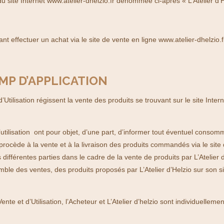
du site Internet
www.atelier-dhelzio.fr
dénommée ci-après « L’Atelier d’H
tant effectuer un achat via le site de vente en ligne www.atelier-dhelzi
AMP D’APPLICATION
tilisation régissent la vente des produits se trouvant sur le site Intern
utilisation ont pour objet, d’une part, d’informer tout éventuel consom
 procède à la vente et à la livraison des produits commandés via le site 
des différentes parties dans le cadre de la vente de produits par L’Atelie
semble des ventes, des produits proposés par L’Atelier d’Helzio sur son s
te et d’Utilisation, l’Acheteur et L’Atelier d’helzio sont individuelleme