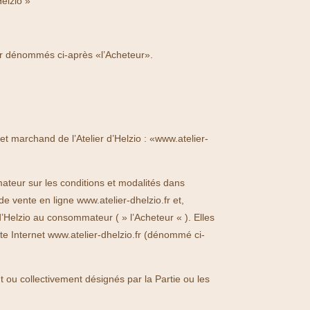
elzio »
o.fr dénommés ci-après «l’Acheteur».
et marchand de l’Atelier d’Helzio : «www.atelier-
mateur sur les conditions et modalités dans
de vente en ligne www.atelier-dhelzio.fr et,
r d’Helzio au consommateur ( » l’Acheteur « ). Elles
ite Internet www.atelier-dhelzio.fr (dénommé ci-
nt ou collectivement désignés par la Partie ou les